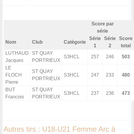
Score par
série
Série
Série
Score
Nom
Club
Catégorie
1
2
total
LUTHAUD
ST QUAY
S3HCL
257
246
503
Jacques
PORTRIEUX
LE
ST QUAY
FLOCH
S3HCL
247
233
480
PORTRIEUX
Pierre
BUT
ST QUAY
S3HCL
237
236
473
Francois
PORTRIEUX
Autres tirs : U18-U21 Femme Arc à