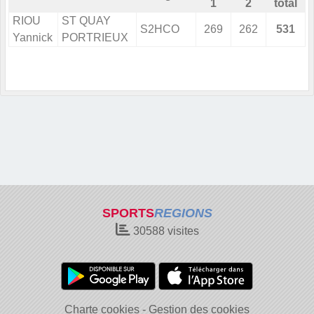
1
2
total
RIOU
ST QUAY
S2HCO
269
262
531
Yannick
PORTRIEUX
SPORTS
REGIONS
30588
visites
Charte cookies
Gestion des cookies