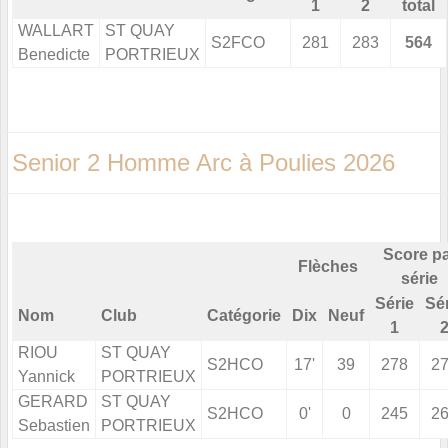
1
2
total
WALLART
ST QUAY
S2FCO
281
283
564
Benedicte
PORTRIEUX
Senior 2 Homme Arc à Poulies 2026
Score p
Flèches
série
Série
Sé
Nom
Club
Catégorie
Dix
Neuf
1
RIOU
ST QUAY
S2HCO
17'
39
278
2
Yannick
PORTRIEUX
GERARD
ST QUAY
S2HCO
0'
0
245
2
Sebastien
PORTRIEUX