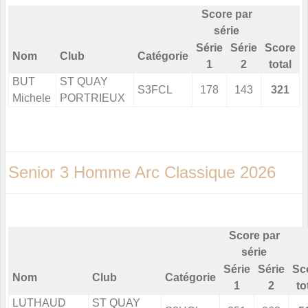
Score par
série
Série
Série
Score
Nom
Club
Catégorie
1
2
total
BUT
ST QUAY
S3FCL
178
143
321
Michele
PORTRIEUX
Senior 3 Homme Arc Classique 2026
Score par
série
Série
Série
Sc
Nom
Club
Catégorie
1
2
to
LUTHAUD
ST QUAY