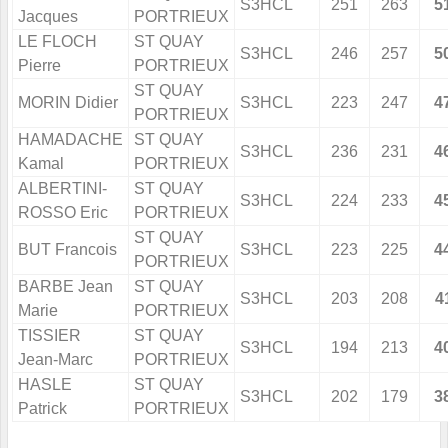
S3HCL
251
263
5
Jacques
PORTRIEUX
LE FLOCH
ST QUAY
S3HCL
246
257
5
Pierre
PORTRIEUX
ST QUAY
MORIN Didier
S3HCL
223
247
4
PORTRIEUX
HAMADACHE
ST QUAY
S3HCL
236
231
4
Kamal
PORTRIEUX
ALBERTINI-
ST QUAY
S3HCL
224
233
4
ROSSO Eric
PORTRIEUX
ST QUAY
BUT Francois
S3HCL
223
225
4
PORTRIEUX
BARBE Jean
ST QUAY
S3HCL
203
208
4
Marie
PORTRIEUX
TISSIER
ST QUAY
S3HCL
194
213
4
Jean-Marc
PORTRIEUX
HASLE
ST QUAY
S3HCL
202
179
3
Patrick
PORTRIEUX