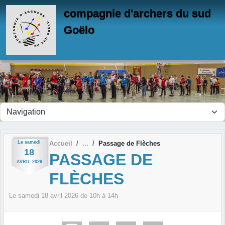
Panneau de gestion des cookies
compagnie d'archers du sud
Goëlo
Le
samedi
Accueil
Passage de Flèches
18
PASSAGE DE
AVRIL
2026
FLÈCHES
Le
samedi
18
avril
2026
de 10h à 14h