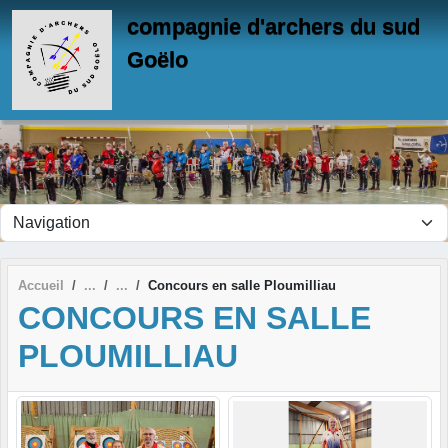
Panneau de gestion des cookies
compagnie d'archers du sud
Goëlo
Accueil
Concours en salle Ploumilliau
CONCOURS EN SALLE
PLOUMILLIAU