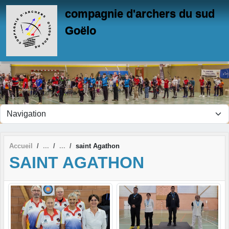
Panneau de gestion des cookies
compagnie d'archers du sud
Goëlo
Accueil
saint Agathon
SAINT AGATHON